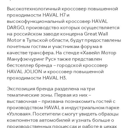
Сервис для корпоративных клиентов
Высокотехнологичный кроссовер повышенной
HAVAL Лизинг
АКСЕССУАРЫ HAVAL
проходимости HAVAL H7 и
Автомобильные аксессуары
высокофункциональный кроссовер HAVAL
DARGO, производство которых осуществляется
АКСЕССУАРЫ HAVAL
Коллекция CITY
на российском заводе концерна Great Wall
Автомобильные аксессуары
Коллекция Базовая
Motor в Тульской области, будут предоставлены
почетным гостям и участникам форума в
Коллекция CITY
Коллекция Детская
качестве трансфера. На стенде «Хавейл Мотор
Коллекция Базовая
Мануфэкчуринг Рус» также представлен
бестселлер бренда – городской кроссовер
Коллекция Детская
HAVAL JOLION и кроссовер повышенной
проходимости HAVAL H3.
Экспозиция бренда разделена на три
тематические зоны. Первая из них –
выставочная – призвана познакомить гостей с
производством HAVAL в индустриальном парке
«Узловая». Посетители смогут увидеть образцы
компонентов автомобилей и узнать больше о
производственных процессах и работе в цехах