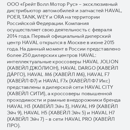
ООО «Грейт Волл Мотор Рус» – эксклюзивный
дистрибьютор автомобилей и запчастей HAVAL,
POER, TANK, WEY и ORA на территории
Российской Федерации. Компания
осуществляет свою деятельность с февраля
2014 года. Первый официальный дилерский
центр HAVAL открылся в Москве в июне 2015
года. На данный момент в России представлено
более 250 дилерских центров HAVAL:
интеллектуальные кроссоверы HAVAL JOLION
(ХАВЕЙЛ ДЖО́ЛИОН), HAVAL DARGO (ХАВЕЙЛ
ДА́РГО), HAVAL М6 (ХАВЕЙЛ M6), HAVAL F7
(ХАВЕЙЛ Ф7) и HAVAL F7x (ХАВЕЙЛ Ф7 Икс)
представлены в дилерской сети HAVAL CITY
(ХАВЕЙЛ СИТИ), а кроссоверы повышенной
проходимости и рамные внедорожники бренда
HAVAL H3 (ХАВЕЙЛ Эйч 3), HAVAL H9 (ХАВЕЙЛ
Эйч 9), HAVAL H5 (ХАВЕЙЛ Эйч 5) и HAVAL H7
(ХАВЕЙЛ Эйч 7) – в сети HAVAL PRO (ХАВЕЙЛ
ПРО).