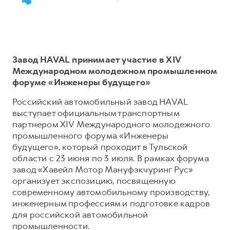
Тест-драйв
СЕРВИСНОЕ ОБСЛУЖИВАНИЕ
О дилере
Трейд-ин
Нулевое ТО
Наша команда
DARGO
DARGO X
Программа «Помощь на дороге»
Контакты
от 3 199 000 ₽
от 3 499 000 ₽
Завод HAVAL принимает участие в XIV
КРЕДИТ И СТРАХОВАНИЕ
Регламенты технического обслуживания
Международном молодежном промышленном
форуме «Инженеры будущего»
Кредитный калькулятор
Электронный ПТС
Страхование
Российский автомобильный завод HAVAL
выступает официальным транспортным
Кредит
ПОДДЕРЖКА
партнером XIV Международного молодежного
F7
F7X
GWM Безопасность
от 2 899 000 ₽
от 3 599 000 ₽
промышленного форума «Инженеры
будущего», который проходит в Тульской
КОРПОРАТИВНЫМ КЛИЕНТАМ
Гарантия HAVAL
области с 23 июня по 3 июля. В рамках форума
Для малого бизнеса
Мобильное приложение GWM
завод «Хавейл Мотор Мануфэкчуринг Рус»
организует экспозицию, посвященную
Корпоративным клиентам
Программа «HAVAL Защита+»
современному автомобильному производству,
Крупным корпоративным клиентам
Руководства по эксплуатации
инженерным профессиям и подготовке кадров
POER
для российской автомобильной
от 3 449 000 ₽
Система управления автопарком
Подписки
промышленности.