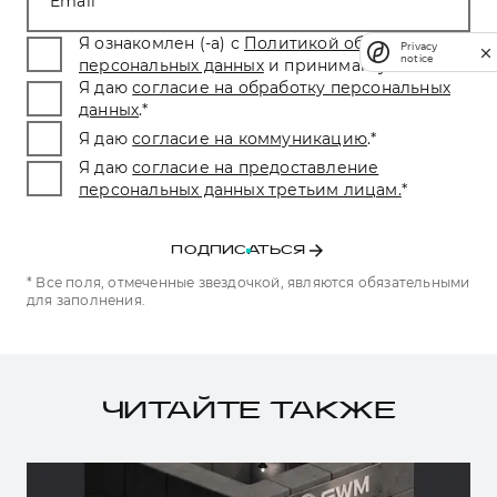
Email
Я ознакомлен (-а) с
Политикой обработки
Privacy
notice
персональных данных
и принимаю условия.
*
Я даю
согласие на обработку персональных
данных
.
*
Я даю
согласие на коммуникацию
.
*
Я даю
согласие на предоставление
персональных данных третьим лицам.
*
ПОДПИСАТЬСЯ
* Все поля, отмеченные звездочкой, являются обязательными
для заполнения.
ЧИТАЙТЕ ТАКЖЕ