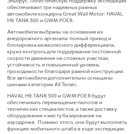
Эльбрус. Логистическую поддержку экспедиции
Сервис для корпоративных клиентов
обеспечивают три надежных рамных
HAVAL Лизинг
АКСЕССУАРЫ HAVAL
автомобиля концерна Great Wall Motor: HAVAL
H9, TANK 300 и GWM POER.
Автомобильные аксессуары
АКСЕССУАРЫ HAVAL
Коллекция CITY
Автомобили выбраны на основании их
внедорожного арсенала: полный привод и
Автомобильные аксессуары
Коллекция Базовая
блокировка межколесного дифференциала,
Коллекция CITY
Коллекция Детская
круиз-контроль для поддержания постоянной
скорости движения на сложных участках,
Коллекция Базовая
устойчивость и повышенный уровень
Коллекция Детская
проходимости благодаря рамной конструкции.
Все автомобили дополнительно оснащены
шинами категории All Terain.
HAVAL H9, TANK 300 и GWM POER будут
обеспечивать перемещение пилотов и
технических специалистов, а также доставку
оборудования к месту базирования на
аэродроме. Помимо этого, они будут выполнять
функцию мобильного штаба в ходе экспедиции.