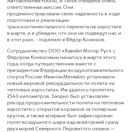
Автомобилям HAVAL и TANK отведена очень
ответственная миссия. Они
продемонстрировали свою надежность в ходе
подготовки и реализации
трансконтинентального перелета на аэростате
в марте, и я убежден, что они не подведут нас и
в этот раз», - поделился Фёдор Конюхов.
Сотрудничество ООО «Хавейл Мотор Рус» с
Федором Конюховым началось в марте этого
года, когда путешественник вместе с
президентом Федерации воздухоплавательного
спорта России Иваном Меняйло установили
новый мировой рекорд дальности полета на
тепловых аэростатах. Им удалось пролететь
2540 километров. Заодно был установлен
рекорд продолжительности полета на тепловом
аэростате с открытой корзиной за полярным
кругом, а также впервые был зафиксирован
полет воздушного шара над акваторией сразу
двух морей Северного Ледовитого океана —