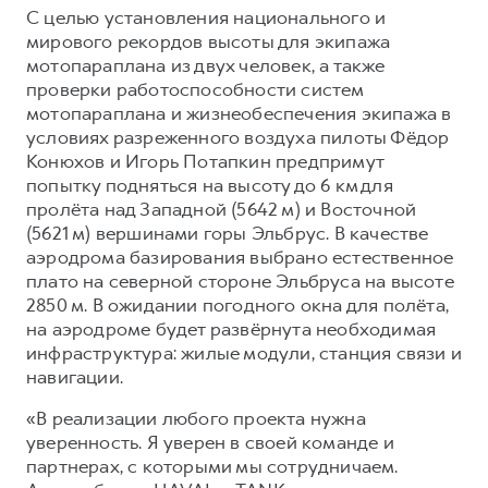
С целью установления национального и
мирового рекордов высоты для экипажа
мотопараплана из двух человек, а также
проверки работоспособности систем
мотопараплана и жизнеобеспечения экипажа в
условиях разреженного воздуха пилоты Фёдор
Конюхов и Игорь Потапкин предпримут
попытку подняться на высоту до 6 км для
пролёта над Западной (5642 м) и Восточной
(5621 м) вершинами горы Эльбрус. В качестве
аэродрома базирования выбрано естественное
плато на северной стороне Эльбруса на высоте
2850 м. В ожидании погодного окна для полёта,
на аэродроме будет развёрнута необходимая
инфраструктура: жилые модули, станция связи и
навигации.
«В реализации любого проекта нужна
уверенность. Я уверен в своей команде и
партнерах, с которыми мы сотрудничаем.