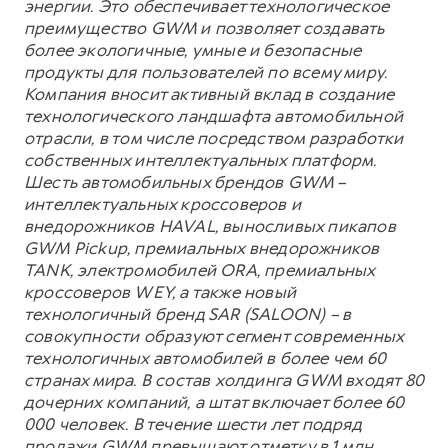
энергии. Это обеспечивает технологическое
преимущество GWM и позволяет создавать
более экологичные, умные и безопасные
продукты для пользователей по всему миру.
Компания вносит активный вклад в создание
технологического ландшафта автомобильной
отрасли, в том числе посредством разработки
собственных интеллектуальных платформ.
Шесть автомобильных брендов GWM –
интеллектуальных кроссоверов и
внедорожников HAVAL, выносливых пикапов
GWM Pickup, премиальных внедорожников
TANK, электромобилей ORA, премиальных
кроссоверов WEY, а также новый
технологичный бренд SAR (SALOON) – в
совокупности образуют сегмент современных
технологичных автомобилей в более чем 60
странах мира. В состав холдинга GWM входят 80
дочерних компаний, а штат включает более 60
000 человек. В течение шести лет подряд
продажи GWM превышают отметку в 1 млн