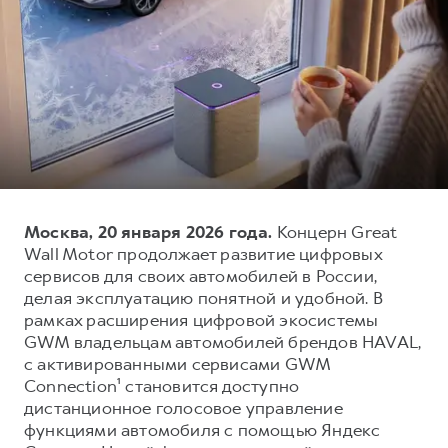
Тест-драйв
СЕРВИСНОЕ ОБСЛУЖИВАНИЕ
О дилере
Трейд-ин
Нулевое ТО
Наша команда
DARGO
DARGO X
Программа «Помощь на дороге»
Контакты
от 3 199 000 ₽
от 3 499 000 ₽
КРЕДИТ И СТРАХОВАНИЕ
Регламенты технического обслуживания
Кредитный калькулятор
Электронный ПТС
Страхование
Кредит
ПОДДЕРЖКА
Москва, 20 января 2026 года.
Концерн Great
F7
F7X
Wall Motor продолжает развитие цифровых
GWM Безопасность
от 2 899 000 ₽
от 3 599 000 ₽
сервисов для своих автомобилей в России,
КОРПОРАТИВНЫМ КЛИЕНТАМ
Гарантия HAVAL
делая эксплуатацию понятной и удобной. В
рамках расширения цифровой экосистемы
Для малого бизнеса
Мобильное приложение GWM
GWM владельцам автомобилей брендов HAVAL,
Корпоративным клиентам
Программа «HAVAL Защита+»
с активированными сервисами GWM
Connection¹ становится доступно
Крупным корпоративным клиентам
Руководства по эксплуатации
POER
дистанционное голосовое управление
от 3 449 000 ₽
Система управления автопарком GWM Fleet
Подписки
функциями автомобиля с помощью Яндекс