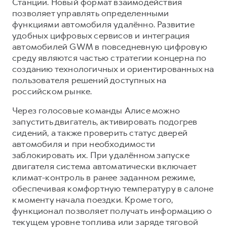
Сервис для корпоративных клиентов
Станции. Новый формат взаимодействия
позволяет управлять определенными
HAVAL Лизинг
АКСЕССУАРЫ HAVAL
функциями автомобиля удалённо. Развитие
Автомобильные аксессуары
удобных цифровых сервисов и интеграция
автомобилей GWM в повседневную цифровую
АКСЕССУАРЫ HAVAL
Коллекция CITY
среду являются частью стратегии концерна по
Автомобильные аксессуары
Коллекция Базовая
созданию технологичных и ориентированных на
пользователя решений доступных на
Коллекция CITY
Коллекция Детская
российском рынке.
Коллекция Базовая
Через голосовые команды Алисе можно
Коллекция Детская
запустить двигатель, активировать подогрев
сидений, а также проверить статус дверей
автомобиля и при необходимости
заблокировать их. При удалённом запуске
двигателя система автоматически включает
климат-контроль в ранее заданном режиме,
обеспечивая комфортную температуру в салоне
к моменту начала поездки. Кроме того,
функционал позволяет получать информацию о
текущем уровне топлива или заряде тяговой