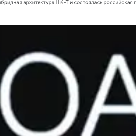
бридная архитектура Hi4-T и состоялась российская 