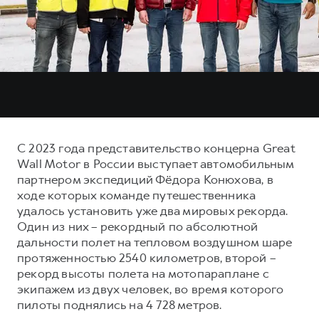
Тест-драйв
СЕРВИСНОЕ ОБСЛУЖИВАНИЕ
О дилере
Трейд-ин
Нулевое ТО
Наша команда
DARGO
DARGO X
Программа «Помощь на дороге»
Контакты
от 3 199 000 ₽
от 3 499 000 ₽
КРЕДИТ И СТРАХОВАНИЕ
Регламенты технического обслуживания
Кредитный калькулятор
Электронный ПТС
Страхование
С 2023 года представительство концерна Great
Кредит
ПОДДЕРЖКА
Wall Motor в России выступает автомобильным
F7
F7X
партнером экспедиций Фёдора Конюхова, в
GWM Безопасность
от 2 899 000 ₽
от 3 599 000 ₽
ходе которых команде путешественника
КОРПОРАТИВНЫМ КЛИЕНТАМ
Гарантия HAVAL
удалось установить уже два мировых рекорда.
Один из них – рекордный по абсолютной
Для малого бизнеса
Мобильное приложение GWM
дальности полет на тепловом воздушном шаре
Корпоративным клиентам
Программа «HAVAL Защита+»
протяженностью 2540 километров, второй –
рекорд высоты полета на мотопараплане с
Крупным корпоративным клиентам
Руководства по эксплуатации
POER
экипажем из двух человек, во время которого
от 3 449 000 ₽
Система управления автопарком
Подписки
пилоты поднялись на 4 728 метров.