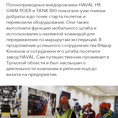
Сервис для корпоративных клиентов
Полноприводные внедорожники HAVAL H9,
HAVAL Лизинг
АКСЕССУАРЫ HAVAL
GWM POER и TANK 300 помогали участникам
добраться до точек старта полетов и
Автомобильные аксессуары
перевозили оборудование. Они также
АКСЕССУАРЫ HAVAL
Коллекция CITY
выполняли функцию мобильного штаба и
использовались наземной командой для
Автомобильные аксессуары
Коллекция Базовая
передвижения по маршрутам экспедиций. В
Коллекция CITY
Коллекция Детская
продолжение успешного сотрудничества Фёдор
Конюхов и сотрудники его штаба посетили
Коллекция Базовая
завод HAVAL. Сам путешественник проживает в
Коллекция Детская
Тульской области и был наслышан о
деятельности компании в регионе еще до
визита на предприятие.